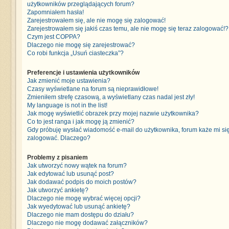
użytkowników przeglądających forum?
Zapomniałem hasła!
Zarejestrowałem się, ale nie mogę się zalogować!
Zarejestrowałem się jakiś czas temu, ale nie mogę się teraz zalogować!?
Czym jest COPPA?
Dlaczego nie mogę się zarejestrować?
Co robi funkcja „Usuń ciasteczka”?
Preferencje i ustawienia użytkowników
Jak zmienić moje ustawienia?
Czasy wyświetlane na forum są nieprawidłowe!
Zmieniłem strefę czasową, a wyświetlany czas nadal jest zły!
My language is not in the list!
Jak mogę wyświetlić obrazek przy mojej nazwie użytkownika?
Co to jest ranga i jak mogę ją zmienić?
Gdy próbuję wysłać wiadomość e-mail do użytkownika, forum każe mi si
zalogować. Dlaczego?
Problemy z pisaniem
Jak utworzyć nowy wątek na forum?
Jak edytować lub usunąć post?
Jak dodawać podpis do moich postów?
Jak utworzyć ankietę?
Dlaczego nie mogę wybrać więcej opcji?
Jak wyedytować lub usunąć ankietę?
Dlaczego nie mam dostępu do działu?
Dlaczego nie mogę dodawać załączników?