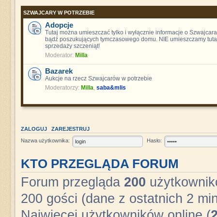
SZWAJCARY W POTRZEBIE
Adopcje
Tutaj można umieszczać tylko i wyłącznie informacje o Szwajcara
bądź poszukujących tymczasowego domu. NIE umieszczamy tutaj
sprzedaży szczeniąt!
Moderator:
Milla
Bazarek
Aukcje na rzecz Szwajcarów w potrzebie
Moderatorzy:
Milla
,
saba&mlis
ZALOGUJ
ZAREJESTRUJ
Nazwa użytkownika:
Hasło:
KTO PRZEGLĄDA FORUM
Forum przegląda
200
użytkownikó
200 gości (dane z ostatnich 2 min
Najwięcej użytkowników online (