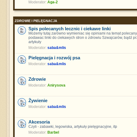
Moderator:
Aga-2
ZDROWIE I PIELĘGNACJA
Spis polecanych lecznic i ciekawe linki
Możemy tutaj zarówno wymieniac się opiniami na temat polecanych
podawac linki do ciekawych stron o zdrowiu Szwajcarów, bądź pr
artykuły
Moderator:
saba&mlis
Pielęgnacja i rozwój psa
Moderator:
saba&mlis
Zdrowie
Moderator:
Anirysova
Żywienie
Moderator:
saba&mlis
Akcesoria
Czyli - zabawki, legowiska, artykuły pielęgnacyjne, itp
Moderator:
Barbel