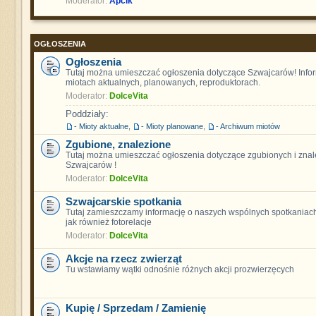
Moderator:
Apcik
OGŁOSZENIA
Ogłoszenia
Tutaj można umieszczać ogłoszenia dotyczące Szwajcarów! Info
miotach aktualnych, planowanych, reproduktorach.
Moderator:
DolceVita
Poddziały:
- Mioty aktualne
,
- Mioty planowane
,
- Archiwum miotów
Zgubione, znalezione
Tutaj można umieszczać ogłoszenia dotyczące zgubionych i znal
Szwajcarów !
Moderator:
DolceVita
Szwajcarskie spotkania
Tutaj zamieszczamy informację o naszych wspólnych spotkaniach
jak również fotorelacje
Moderator:
DolceVita
Akcje na rzecz zwierząt
Tu wstawiamy wątki odnośnie różnych akcji prozwierzęcych
Kupię / Sprzedam / Zamienię