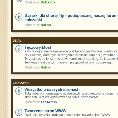
Moderator:
DolceVita
Bazarki dla chorej Tiji - podopiecznej naszej foru
koleżanki
Moderator:
Barbel
DZIAŁ
Tęczowy Most
Pewna część nieba nazywana jest Tęczowym Mostem. Kiedy odch
czy zwierzę, które było szczególnie ci bliskie, udaje się za tenże
Ty, zostając po tej stronie powinieneś mieć nadzieję, że jeszcze s
Ten wątek jest dla tych naszych przyjaciół co tam już czekają.
Moderator:
Halina
LINKOWNIA
Wszystko o naszych stronach
Tutaj można informować o nowościach na istniejących stronach,
stronach...a także dyskutować na temat stron WWW
Moderator:
saba&mlis
Tworzenie stron WWW
Dyskusje, pytania i rady na temat projektowania stron WWW...