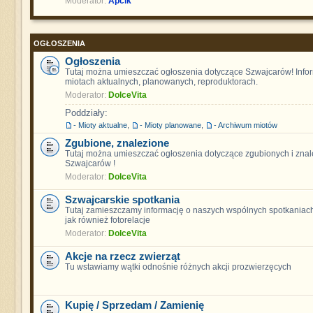
Moderator:
Apcik
OGŁOSZENIA
Ogłoszenia
Tutaj można umieszczać ogłoszenia dotyczące Szwajcarów! Info
miotach aktualnych, planowanych, reproduktorach.
Moderator:
DolceVita
Poddziały:
- Mioty aktualne
,
- Mioty planowane
,
- Archiwum miotów
Zgubione, znalezione
Tutaj można umieszczać ogłoszenia dotyczące zgubionych i znal
Szwajcarów !
Moderator:
DolceVita
Szwajcarskie spotkania
Tutaj zamieszczamy informację o naszych wspólnych spotkaniach
jak również fotorelacje
Moderator:
DolceVita
Akcje na rzecz zwierząt
Tu wstawiamy wątki odnośnie różnych akcji prozwierzęcych
Kupię / Sprzedam / Zamienię