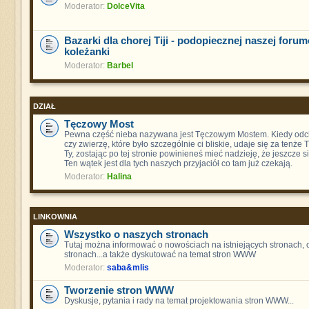
Moderator:
DolceVita
Bazarki dla chorej Tiji - podopiecznej naszej foru
koleżanki
Moderator:
Barbel
DZIAŁ
Tęczowy Most
Pewna część nieba nazywana jest Tęczowym Mostem. Kiedy odch
czy zwierzę, które było szczególnie ci bliskie, udaje się za tenże
Ty, zostając po tej stronie powinieneś mieć nadzieję, że jeszcze s
Ten wątek jest dla tych naszych przyjaciół co tam już czekają.
Moderator:
Halina
LINKOWNIA
Wszystko o naszych stronach
Tutaj można informować o nowościach na istniejących stronach,
stronach...a także dyskutować na temat stron WWW
Moderator:
saba&mlis
Tworzenie stron WWW
Dyskusje, pytania i rady na temat projektowania stron WWW...