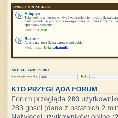
SZWAJCARY W POTRZEBIE
Adopcje
Tutaj można umieszczać tylko i wyłącznie informacje o Szwajcara
bądź poszukujących tymczasowego domu. NIE umieszczamy tutaj
sprzedaży szczeniąt!
Moderator:
Milla
Bazarek
Aukcje na rzecz Szwajcarów w potrzebie
Moderatorzy:
Milla
,
saba&mlis
ZALOGUJ
ZAREJESTRUJ
Nazwa użytkownika:
Hasło:
KTO PRZEGLĄDA FORUM
Forum przegląda
283
użytkownikó
283 gości (dane z ostatnich 2 min
Najwięcej użytkowników online (