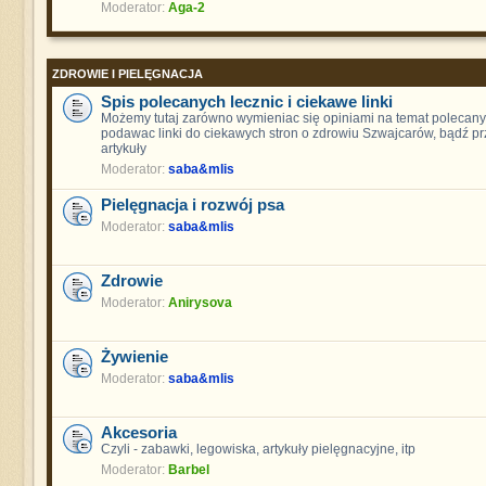
Moderator:
Aga-2
ZDROWIE I PIELĘGNACJA
Spis polecanych lecznic i ciekawe linki
Możemy tutaj zarówno wymieniac się opiniami na temat polecanych
podawac linki do ciekawych stron o zdrowiu Szwajcarów, bądź pr
artykuły
Moderator:
saba&mlis
Pielęgnacja i rozwój psa
Moderator:
saba&mlis
Zdrowie
Moderator:
Anirysova
Żywienie
Moderator:
saba&mlis
Akcesoria
Czyli - zabawki, legowiska, artykuły pielęgnacyjne, itp
Moderator:
Barbel