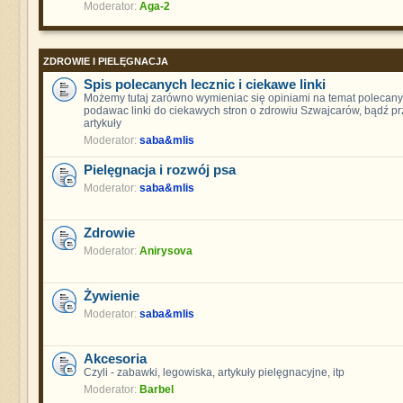
Moderator:
Aga-2
ZDROWIE I PIELĘGNACJA
Spis polecanych lecznic i ciekawe linki
Możemy tutaj zarówno wymieniac się opiniami na temat polecanych
podawac linki do ciekawych stron o zdrowiu Szwajcarów, bądź pr
artykuły
Moderator:
saba&mlis
Pielęgnacja i rozwój psa
Moderator:
saba&mlis
Zdrowie
Moderator:
Anirysova
Żywienie
Moderator:
saba&mlis
Akcesoria
Czyli - zabawki, legowiska, artykuły pielęgnacyjne, itp
Moderator:
Barbel