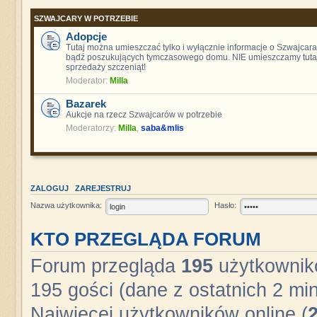
SZWAJCARY W POTRZEBIE
Adopcje
Tutaj można umieszczać tylko i wyłącznie informacje o Szwajcara
bądź poszukujących tymczasowego domu. NIE umieszczamy tutaj
sprzedaży szczeniąt!
Moderator:
Milla
Bazarek
Aukcje na rzecz Szwajcarów w potrzebie
Moderatorzy:
Milla
,
saba&mlis
ZALOGUJ
ZAREJESTRUJ
Nazwa użytkownika:
Hasło:
KTO PRZEGLĄDA FORUM
Forum przegląda
195
użytkownikó
195 gości (dane z ostatnich 2 min
Najwięcej użytkowników online (