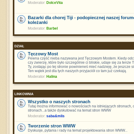
Moderator:
DolceVita
Bazarki dla chorej Tiji - podopiecznej naszej foru
koleżanki
Moderator:
Barbel
DZIAŁ
Tęczowy Most
Pewna część nieba nazywana jest Tęczowym Mostem. Kiedy odch
czy zwierzę, które było szczególnie ci bliskie, udaje się za tenże
Ty, zostając po tej stronie powinieneś mieć nadzieję, że jeszcze s
Ten wątek jest dla tych naszych przyjaciół co tam już czekają.
Moderator:
Halina
LINKOWNIA
Wszystko o naszych stronach
Tutaj można informować o nowościach na istniejących stronach,
stronach...a także dyskutować na temat stron WWW
Moderator:
saba&mlis
Tworzenie stron WWW
Dyskusje, pytania i rady na temat projektowania stron WWW...