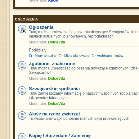
Moderator:
Apcik
OGŁOSZENIA
Ogłoszenia
Tutaj można umieszczać ogłoszenia dotyczące Szwajcarów! Info
miotach aktualnych, planowanych, reproduktorach.
Moderator:
DolceVita
Poddziały:
- Mioty aktualne
,
- Mioty planowane
,
- Archiwum miotów
Zgubione, znalezione
Tutaj można umieszczać ogłoszenia dotyczące zgubionych i znal
Szwajcarów !
Moderator:
DolceVita
Szwajcarskie spotkania
Tutaj zamieszczamy informację o naszych wspólnych spotkaniach
jak również fotorelacje
Moderator:
DolceVita
Akcje na rzecz zwierząt
Tu wstawiamy wątki odnośnie różnych akcji prozwierzęcych
Kupię / Sprzedam / Zamienię