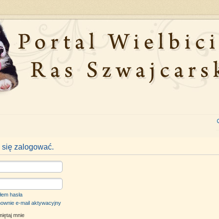
 się zalogować.
łem hasła
nownie e-mail aktywacyjny
iętaj mnie