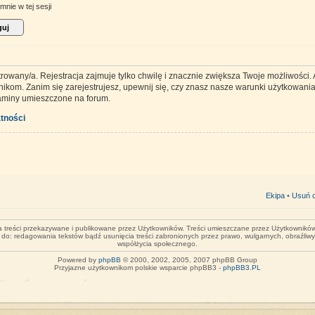
mnie w tej sesji
trowany/a. Rejestracja zajmuje tylko chwilę i znacznie zwiększa Twoje możliwości
kom. Zanim się zarejestrujesz, upewnij się, czy znasz nasze warunki użytkowania 
laminy umieszczone na forum.
tności
Ekipa
•
Usuń c
za treści przekazywane i publikowane przez Użytkowników. Treści umieszczane przez Użytkowników 
o do: redagowania tekstów bądź usunięcia treści zabronionych przez prawo, wulgarnych, obraźliw
współżycia społecznego.
Powered by
phpBB
© 2000, 2002, 2005, 2007 phpBB Group
Przyjazne użytkownikom polskie wsparcie phpBB3 -
phpBB3.PL