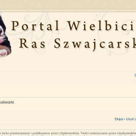
ukiwarki.
Ekipa
•
Usuń c
za treści przekazywane i publikowane przez Użytkowników. Treści umieszczane przez Użytkowników 