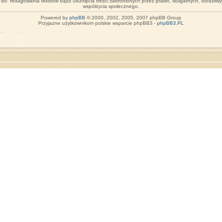
o do: redagowania tekstów bądź usunięcia treści zabronionych przez prawo, wulgarnych, obraźliw
współżycia społecznego.
Powered by
phpBB
© 2000, 2002, 2005, 2007 phpBB Group
Przyjazne użytkownikom polskie wsparcie phpBB3 -
phpBB3.PL