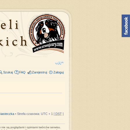
Szukaj
FAQ
Zarejestruj
Zaloguj
iasteczka
• Strefa czasowa: UTC + 1 [
DST
]
nie są poglądami i opiniami twórców serwisu.