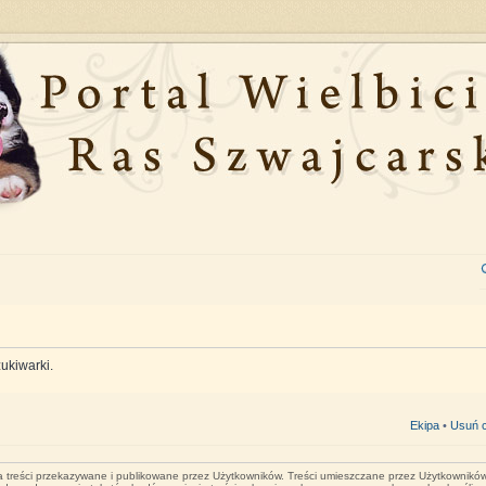
ukiwarki.
Ekipa
•
Usuń c
za treści przekazywane i publikowane przez Użytkowników. Treści umieszczane przez Użytkowników 