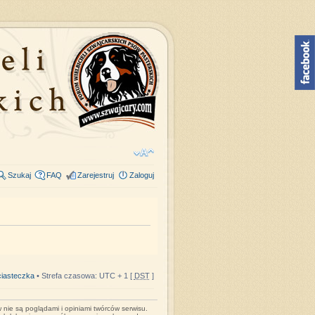
Szukaj
FAQ
Zarejestruj
Zaloguj
iasteczka
• Strefa czasowa: UTC + 1 [
DST
]
nie są poglądami i opiniami twórców serwisu.