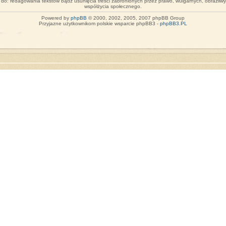
o do: redagowania tekstów bądź usunięcia treści zabronionych przez prawo, wulgarnych, obraźliw
współżycia społecznego.
Powered by
phpBB
© 2000, 2002, 2005, 2007 phpBB Group
Przyjazne użytkownikom polskie wsparcie phpBB3 -
phpBB3.PL