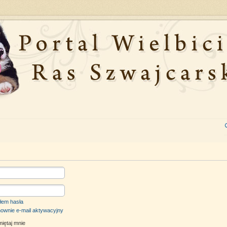
łem hasła
nownie e-mail aktywacyjny
iętaj mnie