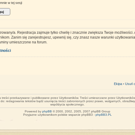
mnie w tej sesji
trowany/a. Rejestracja zajmuje tylko chwilę i znacznie zwiększa Twoje możliwości
kom. Zanim się zarejestrujesz, upewnij się, czy znasz nasze warunki użytkowania 
laminy umieszczone na forum.
tności
Ekipa
•
Usuń c
za treści przekazywane i publikowane przez Użytkowników. Treści umieszczane przez Użytkowników 
o do: redagowania tekstów bądź usunięcia treści zabronionych przez prawo, wulgarnych, obraźliw
współżycia społecznego.
Powered by
phpBB
© 2000, 2002, 2005, 2007 phpBB Group
Przyjazne użytkownikom polskie wsparcie phpBB3 -
phpBB3.PL