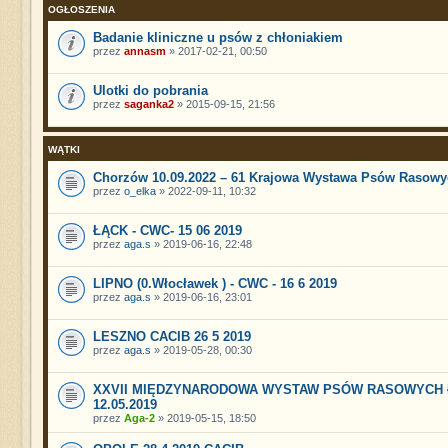
OGŁOSZENIA
Badanie kliniczne u psów z chłoniakiem
przez
annasm
» 2017-02-21, 00:50
Ulotki do pobrania
przez
saganka2
» 2015-09-15, 21:56
WĄTKI
Chorzów 10.09.2022 – 61 Krajowa Wystawa Psów Rasowy
przez
o_elka
» 2022-09-11, 10:32
ŁĄCK - CWC- 15 06 2019
przez
aga.s
» 2019-06-16, 22:48
LIPNO (0.Włocławek ) - CWC - 16 6 2019
przez
aga.s
» 2019-06-16, 23:01
LESZNO CACIB 26 5 2019
przez
aga.s
» 2019-05-28, 00:30
XXVII MIĘDZYNARODOWA WYSTAW PSÓW RASOWYCH 
12.05.2019
przez
Aga-2
» 2019-05-15, 18:50