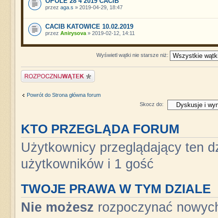
OPOLE 28 4 2019 CACIB
przez
aga.s
» 2019-04-29, 18:47
CACIB KATOWICE 10.02.2019
przez
Anirysova
» 2019-02-12, 14:11
Wyświetl wątki nie starsze niż:
Napisz wątek
Powrót do Strona główna forum
Skocz do:
KTO PRZEGLĄDA FORUM
Użytkownicy przeglądający ten dz
użytkowników i 1 gość
TWOJE PRAWA W TYM DZIALE
Nie możesz
rozpoczynać nowyc