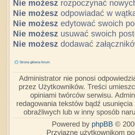
Nie możesz
rozpoczynać nowyc
Nie możesz
odpowiadać w wątk
Nie możesz
edytować swoich po
Nie możesz
usuwać swoich pos
Nie możesz
dodawać załącznik
Strona główna forum
Administrator nie ponosi odpowiedzi
przez Użytkowników. Treści umieszc
opiniami twórców serwisu. Admini
redagowania tekstów bądź usunięcia 
obraźliwych lub w inny sposób nar
Powered by
phpBB
© 2000
Przyjazne użytkownikom po