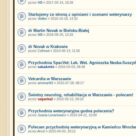
przez
MB
» 2017-02-14, 19:28
Startujemy ze stroną z opiniami i ocenami weterynarzy
przez
Vetlike
» 2016-10-18, 14:32
dr Martin Novak w Bielsku-Białej
przez
MB
» 2016-09-25, 13:16
dr Novak w Krakowie
przez
Cefreud
» 2014-05-13, 11:00
Przychodnia SpecVet: Lek. Wet. Agnieszka Neska-Suszy
przez
saba&mlis
» 2016-03-03, 08:36
Vetcardia w Warszawie
przez
annmari93
» 2015-07-28, 08:17
Świetny neurolog, rehabilitacja w Warszawie - polecam!
przez
saganka2
» 2015-05-12, 09:20
Przychodnia weterynaryjna godna polecenia?
przez
Joasia Lenartowicz
» 2015-04-21, 10:00
Polecam przychodnię weterynaryjną w Kamieńcu Wrocła
przez
Arczi
» 2015-04-20, 19:12