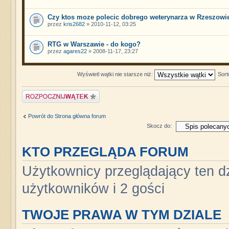
Czy ktos moze polecic dobrego weterynarza w Rzeszowi
przez
kris2682
» 2010-11-12, 03:25
RTG w Warszawie - do kogo?
przez
agares22
» 2008-11-17, 23:27
Wyświetl wątki nie starsze niż:
Sort
Napisz wątek
Powrót do Strona główna forum
Skocz do:
KTO PRZEGLĄDA FORUM
Użytkownicy przeglądający ten dz
użytkowników i 2 gości
TWOJE PRAWA W TYM DZIALE