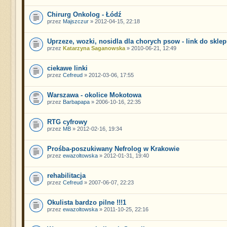
Chirurg Onkolog - Łódź
przez
Majszczur
» 2012-04-15, 22:18
Uprzeze, wozki, nosidla dla chorych psow - link do skle
przez
Katarzyna Saganowska
» 2010-06-21, 12:49
ciekawe linki
przez
Cefreud
» 2012-03-06, 17:55
Warszawa - okolice Mokotowa
przez
Barbapapa
» 2006-10-16, 22:35
RTG cyfrowy
przez
MB
» 2012-02-16, 19:34
Prośba-poszukiwany Nefrolog w Krakowie
przez
ewazoltowska
» 2012-01-31, 19:40
rehabilitacja
przez
Cefreud
» 2007-06-07, 22:23
Okulista bardzo pilne !!!1
przez
ewazoltowska
» 2011-10-25, 22:16