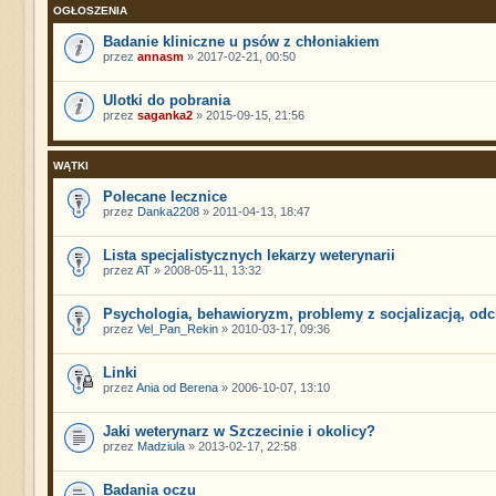
OGŁOSZENIA
Badanie kliniczne u psów z chłoniakiem
przez
annasm
» 2017-02-21, 00:50
Ulotki do pobrania
przez
saganka2
» 2015-09-15, 21:56
WĄTKI
Polecane lecznice
przez
Danka2208
» 2011-04-13, 18:47
Lista specjalistycznych lekarzy weterynarii
przez
AT
» 2008-05-11, 13:32
Psychologia, behawioryzm, problemy z socjalizacją, o
przez
Vel_Pan_Rekin
» 2010-03-17, 09:36
Linki
przez
Ania od Berena
» 2006-10-07, 13:10
Jaki weterynarz w Szczecinie i okolicy?
przez
Madziula
» 2013-02-17, 22:58
Badania oczu