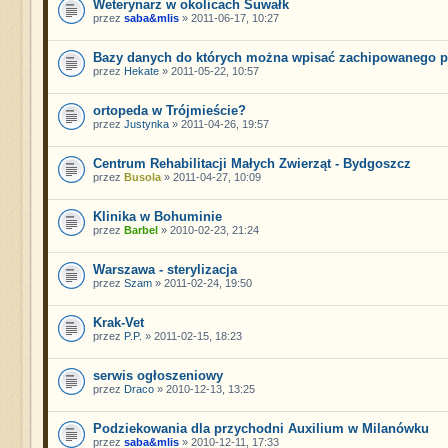
Weterynarz w okolicach Suwałk
przez
saba&mlis
» 2011-06-17, 10:27
Bazy danych do których można wpisać zachipowanego p
przez
Hekate
» 2011-05-22, 10:57
ortopeda w Trójmieście?
przez
Justynka
» 2011-04-26, 19:57
Centrum Rehabilitacji Małych Zwierząt - Bydgoszcz
przez
Busola
» 2011-04-27, 10:09
Klinika w Bohuminie
przez
Barbel
» 2010-02-23, 21:24
Warszawa - sterylizacja
przez
Szam
» 2011-02-24, 19:50
Krak-Vet
przez
P.P.
» 2011-02-15, 18:23
serwis ogłoszeniowy
przez
Draco
» 2010-12-13, 13:25
Podziekowania dla przychodni Auxilium w Milanówku
przez
saba&mlis
» 2010-12-11, 17:33