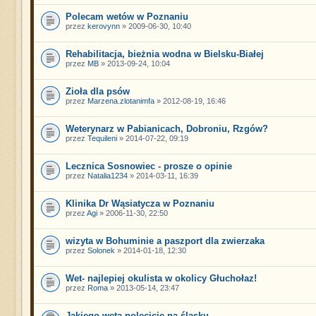
Polecam wetów w Poznaniu
przez
kerovynn
» 2009-06-30, 10:40
Rehabilitacja, bieżnia wodna w Bielsku-Białej
przez
MB
» 2013-09-24, 10:04
Zioła dla psów
przez
Marzena.zlotanimfa
» 2012-08-19, 16:46
Weterynarz w Pabianicach, Dobroniu, Rzgów?
przez
Tequileni
» 2014-07-22, 09:19
Lecznica Sosnowiec - prosze o opinie
przez
Natalia1234
» 2014-03-11, 16:39
Klinika Dr Wąsiatycza w Poznaniu
przez
Agi
» 2006-11-30, 22:50
wizyta w Bohuminie a paszport dla zwierzaka
przez
Solonek
» 2014-01-18, 12:30
Wet- najlepiej okulista w okolicy Głuchołaz!
przez
Roma
» 2013-05-14, 23:47
Jakiego weta polecicie na śląsku