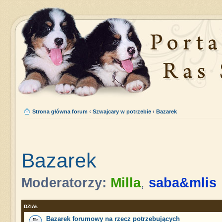
Strona główna forum
‹
Szwajcary w potrzebie
‹
Bazarek
Bazarek
Moderatorzy:
Milla
,
saba&mlis
DZIAŁ
Bazarek forumowy na rzecz potrzebujących