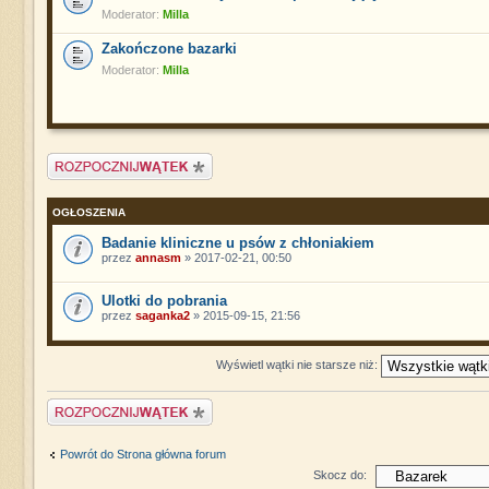
Moderator:
Milla
Zakończone bazarki
Moderator:
Milla
Napisz wątek
OGŁOSZENIA
Badanie kliniczne u psów z chłoniakiem
przez
annasm
» 2017-02-21, 00:50
Ulotki do pobrania
przez
saganka2
» 2015-09-15, 21:56
Wyświetl wątki nie starsze niż:
Napisz wątek
Powrót do Strona główna forum
Skocz do: