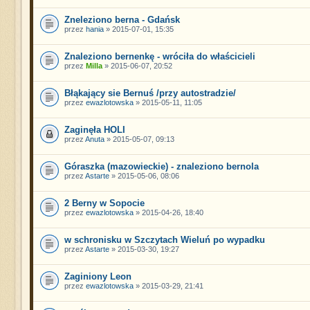
Zneleziono berna - Gdańsk
przez
hania
» 2015-07-01, 15:35
Znaleziono bernenkę - wróciła do właścicieli
przez
Milla
» 2015-06-07, 20:52
Błąkający sie Bernuś /przy autostradzie/
przez
ewazlotowska
» 2015-05-11, 11:05
Zaginęła HOLI
przez
Anuta
» 2015-05-07, 09:13
Góraszka (mazowieckie) - znaleziono bernola
przez
Astarte
» 2015-05-06, 08:06
2 Berny w Sopocie
przez
ewazlotowska
» 2015-04-26, 18:40
w schronisku w Szczytach Wieluń po wypadku
przez
Astarte
» 2015-03-30, 19:27
Zaginiony Leon
przez
ewazlotowska
» 2015-03-29, 21:41