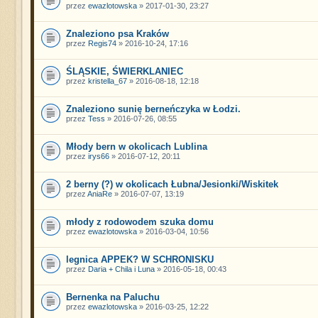
przez
ewazlotowska
» 2017-01-30, 23:27
Znaleziono psa Kraków
przez
Regis74
» 2016-10-24, 17:16
ŚLĄSKIE, ŚWIERKLANIEC
przez
kristella_67
» 2016-08-18, 12:18
Znaleziono sunię berneńczyka w Łodzi.
przez
Tess
» 2016-07-26, 08:55
Młody bern w okolicach Lublina
przez
irys66
» 2016-07-12, 20:11
2 berny (?) w okolicach Łubna/Jesionki/Wiskitek
przez
AniaRe
» 2016-07-07, 13:19
młody z rodowodem szuka domu
przez
ewazlotowska
» 2016-03-04, 10:56
legnica APPEK? W SCHRONISKU
przez
Daria + Chila i Luna
» 2016-05-18, 00:43
Bernenka na Paluchu
przez
ewazlotowska
» 2016-03-25, 12:22