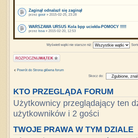
Zaginął odnalazł się zaginął
przez
gosir
» 2015-02-25, 23:28
WARSZAWA URSUS Kola bpp uciekła-POMOCY !!!!!
przez
Issa
» 2015-02-20, 12:53
Wyświetl wątki nie starsze niż:
Sort
Napisz wątek
Powrót do Strona główna forum
Skocz do:
KTO PRZEGLĄDA FORUM
Użytkownicy przeglądający ten dz
użytkowników i 2 gości
TWOJE PRAWA W TYM DZIALE