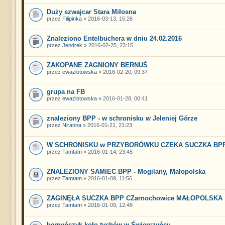
Duży szwajcar Stara Miłosna
przez
Filipinka
» 2016-03-13, 15:26
Znaleziono Entelbuchera w dniu 24.02.2016
przez
Jendrek
» 2016-02-25, 23:15
ZAKOPANE ZAGNIONY BERNUŚ
przez
ewazlotowska
» 2016-02-20, 09:37
grupa na FB
przez
ewazlotowska
» 2016-01-28, 00:41
znaleziony BPP - w schronisku w Jeleniej Górze
przez
Niranna
» 2016-01-21, 21:23
W SCHRONISKU w PRZYBORÓWKU CZEKA SUCZKA BP
przez
Tamtam
» 2016-01-14, 23:45
ZNALEZIONY SAMIEC BPP - Mogilany, Małopolska
przez
Tamtam
» 2016-01-09, 11:56
ZAGINĘŁA SUCZKA BPP CZarnochowice MAŁOPOLSKA
przez
Tamtam
» 2016-01-09, 12:48
berneńczyk-koło-tychów-w-Świerczyńcu