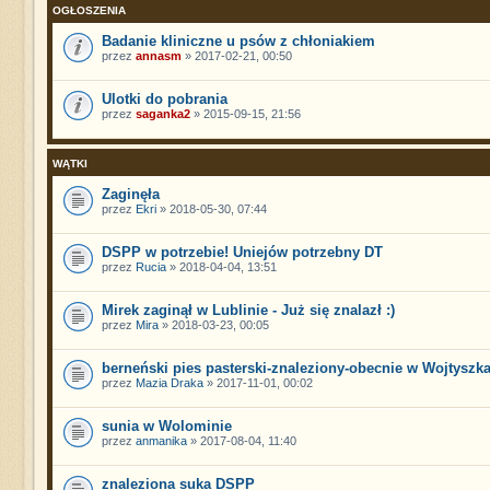
OGŁOSZENIA
Badanie kliniczne u psów z chłoniakiem
przez
annasm
» 2017-02-21, 00:50
Ulotki do pobrania
przez
saganka2
» 2015-09-15, 21:56
WĄTKI
Zaginęła
przez
Ekri
» 2018-05-30, 07:44
DSPP w potrzebie! Uniejów potrzebny DT
przez
Rucia
» 2018-04-04, 13:51
Mirek zaginął w Lublinie - Już się znalazł :)
przez
Mira
» 2018-03-23, 00:05
berneński pies pasterski-znaleziony-obecnie w Wojtyszk
przez
Mazia Draka
» 2017-11-01, 00:02
sunia w Wolominie
przez
anmanika
» 2017-08-04, 11:40
znaleziona suka DSPP