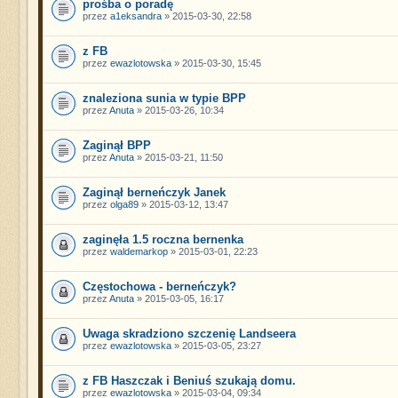
prośba o poradę
przez
a1eksandra
» 2015-03-30, 22:58
z FB
przez
ewazlotowska
» 2015-03-30, 15:45
znaleziona sunia w typie BPP
przez
Anuta
» 2015-03-26, 10:34
Zaginął BPP
przez
Anuta
» 2015-03-21, 11:50
Zaginął berneńczyk Janek
przez
olga89
» 2015-03-12, 13:47
zaginęła 1.5 roczna bernenka
przez
waldemarkop
» 2015-03-01, 22:23
Częstochowa - berneńczyk?
przez
Anuta
» 2015-03-05, 16:17
Uwaga skradziono szczenię Landseera
przez
ewazlotowska
» 2015-03-05, 23:27
z FB Haszczak i Beniuś szukają domu.
przez
ewazlotowska
» 2015-03-04, 09:34