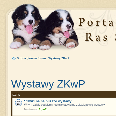
Strona główna forum
‹
Wystawy ZKwP
Wystawy ZKwP
DZIAŁ
Stawki na najbliższe wystawy
W tym dziale podajemy jedynie stawki na zbliżające się wystawy
Moderator:
Aga-2