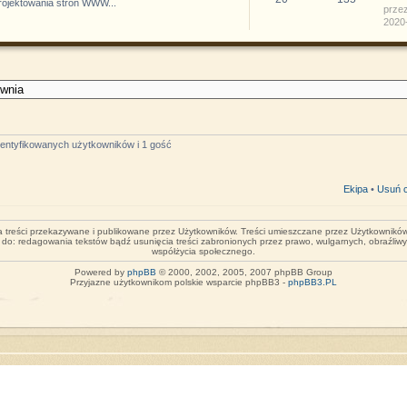
projektowania stron WWW...
prze
2020-
identyfikowanych użytkowników i 1 gość
Ekipa
•
Usuń c
za treści przekazywane i publikowane przez Użytkowników. Treści umieszczane przez Użytkowników 
o do: redagowania tekstów bądź usunięcia treści zabronionych przez prawo, wulgarnych, obraźliw
współżycia społecznego.
Powered by
phpBB
© 2000, 2002, 2005, 2007 phpBB Group
Przyjazne użytkownikom polskie wsparcie phpBB3 -
phpBB3.PL