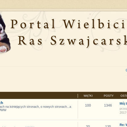
WĄTKI
POSTY
OST
ch
Mój 
100
1346
ch na istniejących stronach, o nowych stronach...a
prze
 WWW
2017-
Re:
20
135