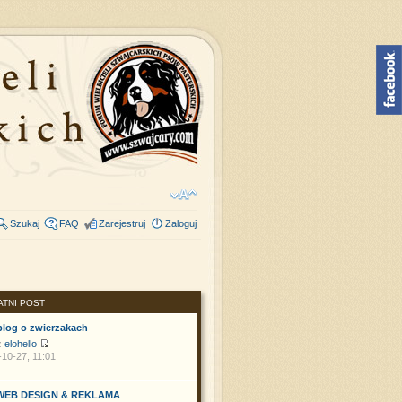
Szukaj
FAQ
Zarejestruj
Zaloguj
ATNI POST
blog o zwierzakach
z
elohello
10-27, 11:01
 WEB DESIGN & REKLAMA