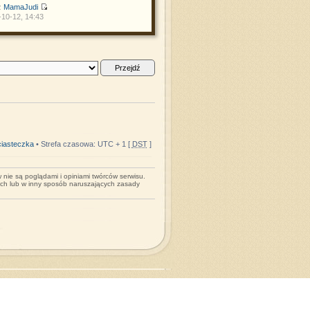
z
MamaJudi
10-12, 14:43
iasteczka
• Strefa czasowa: UTC + 1 [
DST
]
nie są poglądami i opiniami twórców serwisu.
ych lub w inny sposób naruszających zasady