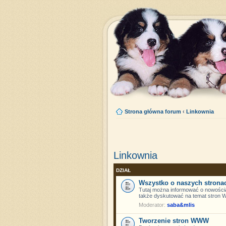
Strona główna forum
‹
Linkownia
Linkownia
DZIAŁ
Wszystko o naszych strona
Tutaj można informować o nowościa
także dyskutować na temat stron
Moderator:
saba&mlis
Tworzenie stron WWW