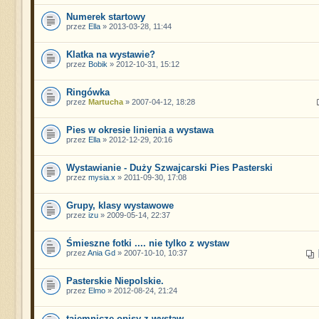
Numerek startowy
przez
Ella
» 2013-03-28, 11:44
Klatka na wystawie?
przez
Bobik
» 2012-10-31, 15:12
Ringówka
przez
Martucha
» 2007-04-12, 18:28
Pies w okresie linienia a wystawa
przez
Ella
» 2012-12-29, 20:16
Wystawianie - Duży Szwajcarski Pies Pasterski
przez
mysia.x
» 2011-09-30, 17:08
Grupy, klasy wystawowe
przez
izu
» 2009-05-14, 22:37
Śmieszne fotki .... nie tylko z wystaw
przez
Ania Gd
» 2007-10-10, 10:37
Pasterskie Niepolskie.
przez
Elmo
» 2012-08-24, 21:24
tajemnicze opisy z wystaw