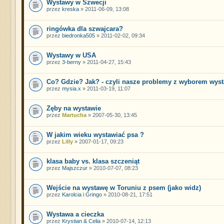
Wystawy w Szwecji
przez
kreska
» 2011-06-09, 13:08
ringówka dla szwajcara?
przez
biedronka505
» 2011-02-02, 09:34
Wystawy w USA
przez
3-berny
» 2011-04-27, 15:43
Co? Gdzie? Jak? - czyli nasze problemy z wyborem wyst
przez
mysia.x
» 2011-03-19, 11:07
Zęby na wystawie
przez
Martucha
» 2007-05-30, 13:45
W jakim wieku wystawiać psa ?
przez
Lilly
» 2007-01-17, 09:23
klasa baby vs. klasa szczeniąt
przez
Majszczur
» 2010-07-07, 08:23
Wejście na wystawę w Toruniu z psem (jako widz)
przez
Karolcia i Gringo
» 2010-08-21, 17:51
Wystawa a cieczka
przez
Krystian & Celia
» 2010-07-14, 12:13