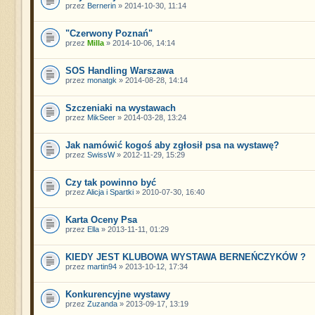
przez
Bernerin
» 2014-10-30, 11:14
"Czerwony Poznań"
przez
Milla
» 2014-10-06, 14:14
SOS Handling Warszawa
przez
monatgk
» 2014-08-28, 14:14
Szczeniaki na wystawach
przez
MikSeer
» 2014-03-28, 13:24
Jak namówić kogoś aby zgłosił psa na wystawę?
przez
SwissW
» 2012-11-29, 15:29
Czy tak powinno być
przez
Alicja i Spartki
» 2010-07-30, 16:40
Karta Oceny Psa
przez
Ella
» 2013-11-11, 01:29
KIEDY JEST KLUBOWA WYSTAWA BERNEŃCZYKÓW ?
przez
martin94
» 2013-10-12, 17:34
Konkurencyjne wystawy
przez
Zuzanda
» 2013-09-17, 13:19