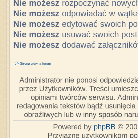
Nie możesz
rozpoczynać nowyc
Nie możesz
odpowiadać w wątk
Nie możesz
edytować swoich po
Nie możesz
usuwać swoich pos
Nie możesz
dodawać załącznik
Strona główna forum
Administrator nie ponosi odpowiedzi
przez Użytkowników. Treści umieszc
opiniami twórców serwisu. Admini
redagowania tekstów bądź usunięcia 
obraźliwych lub w inny sposób nar
Powered by
phpBB
© 2000
Przyjazne użytkownikom po