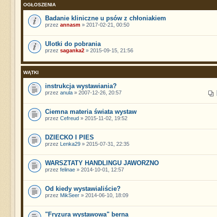
OGŁOSZENIA
Badanie kliniczne u psów z chłoniakiem
przez
annasm
» 2017-02-21, 00:50
Ulotki do pobrania
przez
saganka2
» 2015-09-15, 21:56
WĄTKI
instrukcja wystawiania?
przez
anula
» 2007-12-26, 20:57
Ciemna materia świata wystaw
przez
Cefreud
» 2015-11-02, 19:52
DZIECKO I PIES
przez
Lenka29
» 2015-07-31, 22:35
WARSZTATY HANDLINGU JAWORZNO
przez
felinae
» 2014-10-01, 12:57
Od kiedy wystawialiście?
przez
MikSeer
» 2014-06-10, 18:09
"Fryzura wystawowa" berna