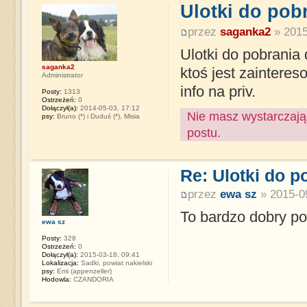
Ulotki do pob
przez
saganka2
» 2015
Ulotki do pobrania
saganka2
ktoś jest zainteres
Administrator
info na priv.
Posty:
1313
Ostrzeżeń:
0
Dołączył(a):
2014-05-03, 17:12
Nie masz wystarczają
psy:
Bruno (*) i Duduś (*), Misia
postu.
Re: Ulotki do p
przez
ewa sz
» 2015-09
To bardzo dobry po
ewa sz
Posty:
328
Ostrzeżeń:
0
Dołączył(a):
2015-03-18, 09:41
Lokalizacja:
Sadki, powiat nakielski
psy:
Emi (appenzeller)
Hodowla:
CZANDORIA