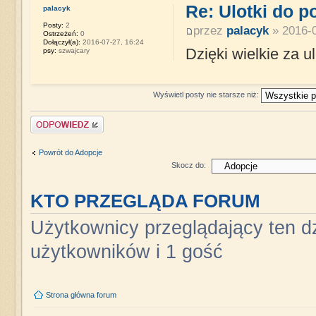
Re: Ulotki do p
palacyk
Posty:
2
przez
palacyk
» 2016-0
Ostrzeżeń:
0
Dołączył(a):
2016-07-27, 16:24
Dzięki wielkie za ulo
psy:
szwajcary
Wyświetl posty nie starsze niż:
Napisz komentarz
Powrót do Adopcje
Skocz do:
KTO PRZEGLĄDA FORUM
Użytkownicy przeglądający ten dz
użytkowników i 1 gość
Strona główna forum