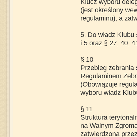
Klucz wyboru deleg
(jest określony we
regulaminu), a zat
5. Do władz Klubu 
i 5 oraz § 27, 40, 4
§ 10
Przebieg zebrania
Regulaminem Zebr
(Obowiązuje regul
wyboru władz Klub
§ 11
Struktura terytoria
na Walnym Zgromad
zatwierdzona prze