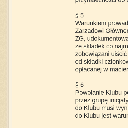
§ 5
Warunkiem prowadze
Zarządowi Głównem
ZG, udokumentowa
ze składek co najm
zobowiązani uiścić
od składki członko
opłacanej w macie
§ 6
Powołanie Klubu po
przez grupę inicja
do Klubu musi wyno
do Klubu jest waru