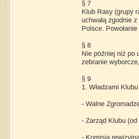
§ 7
Klub Rasy (grupy r
uchwałą zgodnie z 
Polsce. Powołanie 
§ 8
Nie później niż po
zebranie wyborcze,
§ 9
1. Władzami Klubu
- Walne Zgromadzen
- Zarząd Klubu (od
- Komisja rewizyjna