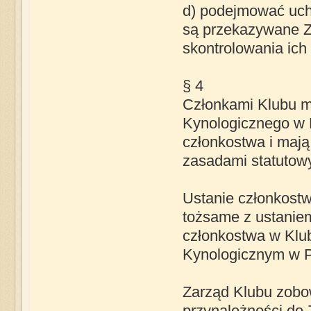
d) podejmować uchw
są przekazywane 
skontrolowania ich
§ 4
Członkami Klubu m
Kynologicznego w P
członkostwa i mają
zasadami statutow
Ustanie członkost
tożsame z ustaniem
członkostwa w Klu
Kynologicznym w P
Zarząd Klubu zobow
przynależności do