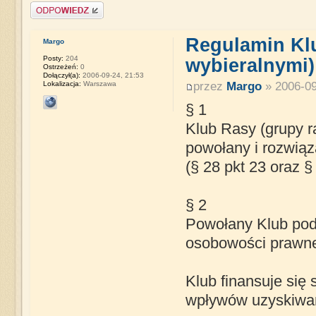
Napisz komentarz
Regulamin Kl
Margo
Posty:
204
wybieralnymi)
Ostrzeżeń:
0
Dołączył(a):
2006-09-24, 21:53
Lokalizacja:
Warszawa
przez
Margo
» 2006-09
§ 1
Klub Rasy (grupy 
powołany i rozwią
(§ 28 pkt 23 oraz § 
§ 2
Powołany Klub pod
osobowości prawne
Klub finansuje się
wpływów uzyskiwany