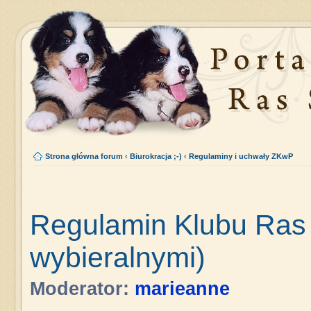
Strona główna forum
‹
Biurokracja ;-)
‹
Regulaminy i uchwały ZKwP
Regulamin Klubu Ras 
wybieralnymi)
Moderator:
marieanne