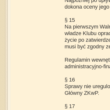
Najpóźniej po upły
dokona oceny jego 
§ 15
Na pierwszym Wal
władze Klubu oprac
życie po zatwierd
musi być zgodny z
Regulamin wewnętrz
administracyjno-fi
§ 16
Sprawy nie uregul
Główny ZKwP.
§ 17