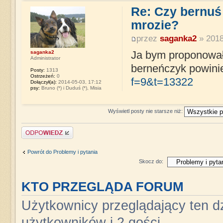
Re: Czy bernuś
mrozie?
przez
saganka2
» 2018
saganka2
Ja bym proponowała
Administrator
berneńczyk powini
Posty:
1313
Ostrzeżeń:
0
f=9&t=13322
Dołączył(a):
2014-05-03, 17:12
psy:
Bruno (*) i Duduś (*), Misia
Wyświetl posty nie starsze niż:
Napisz komentarz
Powrót do Problemy i pytania
Skocz do:
KTO PRZEGLĄDA FORUM
Użytkownicy przeglądający ten dz
użytkowników i 2 gości