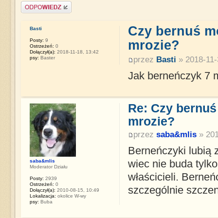
Napisz komentarz
Czy bernuś mo
Basti
Posty:
9
mrozie?
Ostrzeżeń:
0
Dołączył(a):
2018-11-18, 13:42
psy:
Baster
przez
Basti
» 2018-11-
Jak berneńczyk 7 m
Re: Czy bernuś
mrozie?
przez
saba&mlis
» 201
Berneńczyki lubią z
saba&mlis
wiec nie buda tylko
Moderator Działu
właścicieli. Berneń
Posty:
2939
Ostrzeżeń:
0
szczególnie szczen
Dołączył(a):
2010-08-15, 10:49
Lokalizacja:
okolice W-wy
psy:
Buba