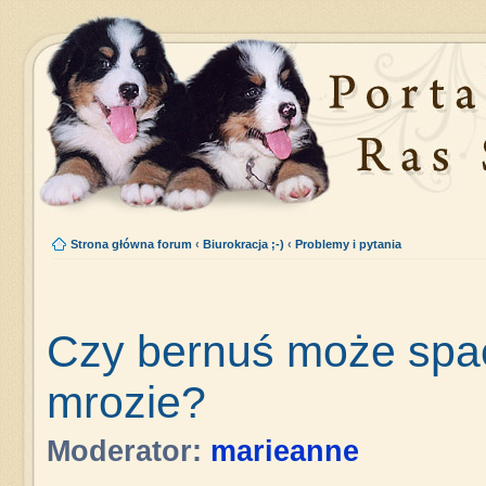
Strona główna forum
‹
Biurokracja ;-)
‹
Problemy i pytania
Czy bernuś może spać
mrozie?
Moderator:
marieanne