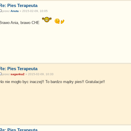
Re: Pies Terapeuta
przez
Anuta
» 2015-02-09, 10:05
Brawo Ania, brawo CHE
Re: Pies Terapeuta
przez
saganka2
» 2015-02-09, 10:33
No nie mogło byc inaczej!! To bardzo mądry pies!! Gratulacje!!
Re: Pies Terapeuta