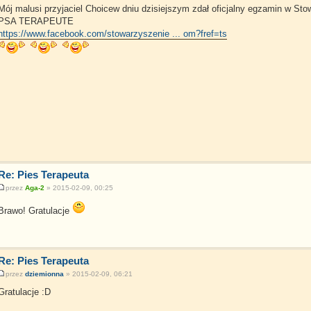
Mój malusi przyjaciel Choicew dniu dzisiejszym zdał oficjalny egzamin w St
PSA TERAPEUTE
https://www.facebook.com/stowarzyszenie ... om?fref=ts
Re: Pies Terapeuta
przez
Aga-2
» 2015-02-09, 00:25
Brawo! Gratulacje
Re: Pies Terapeuta
przez
dziemionna
» 2015-02-09, 06:21
Gratulacje :D