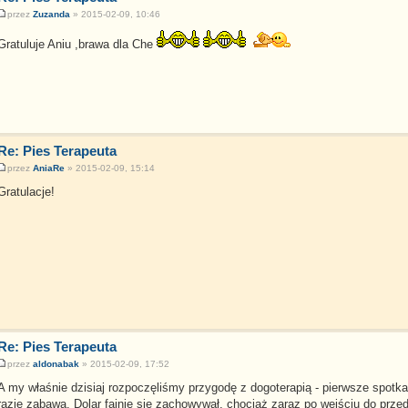
przez
Zuzanda
» 2015-02-09, 10:46
Gratuluje Aniu ,brawa dla Che
Re: Pies Terapeuta
przez
AniaRe
» 2015-02-09, 15:14
Gratulacje!
Re: Pies Terapeuta
przez
aldonabak
» 2015-02-09, 17:52
A my właśnie dzisiaj rozpoczęliśmy przygodę z dogoterapią - pierwsze spotka
razie zabawa. Dolar fajnie się zachowywał, chociaż zaraz po wejściu do prze