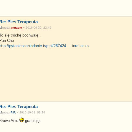
Re: Pies Terapeuta
przez
annasm
» 2016-09-30, 22:45
To się trochę pochwalę .
Pan Che
http://pytanienasniadanie.tvp.pl/267424 ... tore-lecza
Re: Pies Terapeuta
przez
P.P.
» 2016-10-01, 09:24
Brawo Aniu
gratuluję .