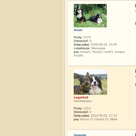
Anuta
Posty:
1370
Ostrzeżeń:
0
Dołączył(a):
2006-09-29, 15:45
Lokalizacja:
Warszawa
psy:
Astra(*), Nora(*) i Indi(*), Jumper,
KeyRa
saganka2
Administrator
Posty:
1313
Ostrzeżeń:
0
Dołączył(a):
2014-05-03, 17:12
psy:
Bruno (*) i Duduś (*), Misia
Zuzanda