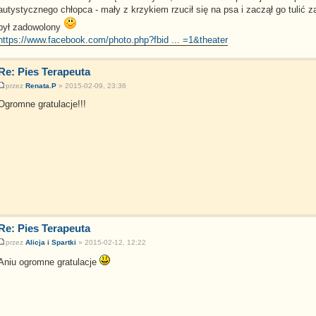
autystycznego chłopca - mały z krzykiem rzucił się na psa i zaczął go tulić 
był zadowolony
https://www.facebook.com/photo.php?fbid ... =1&theater
Re: Pies Terapeuta
przez
Renata.P
» 2015-02-09, 23:36
Ogromne gratulacje!!!
Re: Pies Terapeuta
przez
Alicja i Spartki
» 2015-02-12, 12:22
Aniu ogromne gratulacje