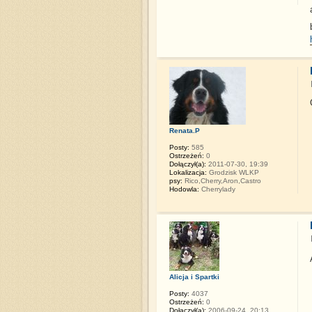
Renata.P
Posty:
585
Ostrzeżeń:
0
Dołączył(a):
2011-07-30, 19:39
Lokalizacja:
Grodzisk WLKP
psy:
Rico,Cherry,Aron,Castro
Hodowla:
Cherrylady
Alicja i Spartki
Posty:
4037
Ostrzeżeń:
0
Dołączył(a):
2006-09-24, 20:13