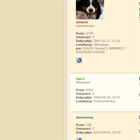
annasm
Administrator
Posty:
4735
Ostrzeżeń:
0
Dołączył(a):
2007-11-17, 17:31
Lokalizacja:
Warszawa
psy:
CHUCK Tanais(*), WINNIE(*) I
COOPERS CHOICE
Aga-2
Moderator
Posty:
6352
Ostrzeżeń:
0
Dołączył(a):
2006-09-26, 10:37
Lokalizacja:
Kraków/okolica
dziemionna
Posty:
130
Ostrzeżeń:
0
Dołączył(a):
2012-04-03, 10:20