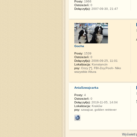
Posty:
1966
Ostrzeżeń:
0
Dołączył(a):
2007-09-30, 21:47
Gocha
Posty:
1539
Ostrzeżeń:
0
Dołączył(a):
2006-09-25, 11:01
Lokalizacja:
Konstancin
psy:
Ozzy [*], FBI-Zoy,Pooh- Niko
wszystkie Altura
AniaSzwajcarka
Posty:
4
Ostrzeżeń:
0
Dołączył(a):
2019-11-05, 14:04
Lokalizacja:
Kraków
psy:
szwajcar, golden retriever
Wyświetl p