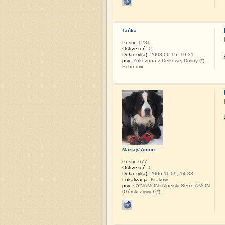
Tańka
Posty:
1281
Ostrzeżeń:
0
Dołączył(a):
2008-06-15, 19:31
psy:
Yokozuna z Deikowej Doliny (*),
Echo mix
Marta@Amon
Posty:
677
Ostrzeżeń:
0
Dołączył(a):
2006-11-09, 14:33
Lokalizacja:
Kraków
psy:
CYNAMON (Alpejski Sen) ,AMON
(Górski Żywioł (*)...