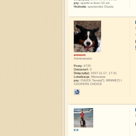
psy:
spartki w ilosci 10 szt
Hodowla:
spartanska Osada
annasm
Administrator
Posty:
4735
Ostrzeżeń:
0
Dołączył(a):
2007-11-17, 17:31
Lokalizacja:
Warszawa
psy:
CHUCK Tanais(*), WINNIE(*) I
COOPERS CHOICE
P.P.