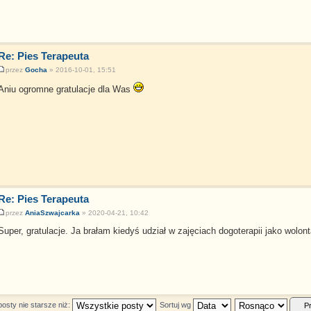
Re: Pies Terapeuta
przez
Gocha
» 2016-10-01, 15:51
Aniu ogromne gratulacje dla Was
Re: Pies Terapeuta
przez
AniaSzwajcarka
» 2020-04-21, 10:42
Super, gratulacje. Ja brałam kiedyś udział w zajęciach dogoterapii jako wolont
osty nie starsze niż:
Sortuj wg