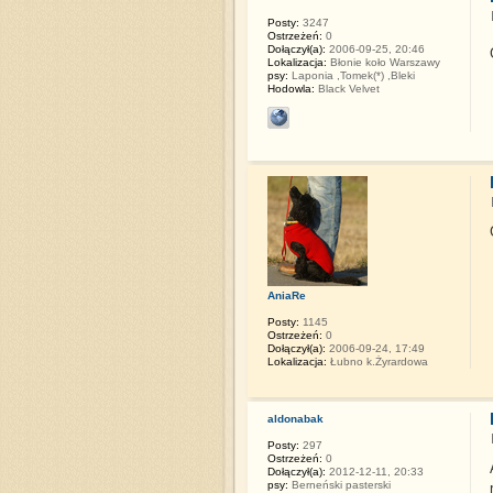
Posty:
3247
Ostrzeżeń:
0
Dołączył(a):
2006-09-25, 20:46
Lokalizacja:
Błonie koło Warszawy
psy:
Laponia ,Tomek(*) ,Bleki
Hodowla:
Black Velvet
AniaRe
Posty:
1145
Ostrzeżeń:
0
Dołączył(a):
2006-09-24, 17:49
Lokalizacja:
Łubno k.Żyrardowa
aldonabak
Posty:
297
Ostrzeżeń:
0
Dołączył(a):
2012-12-11, 20:33
psy:
Berneński pasterski