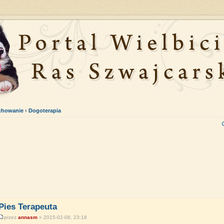
ychowanie
‹
Dogoterapia
Pies Terapeuta
przez
annasm
» 2015-02-08, 23:18