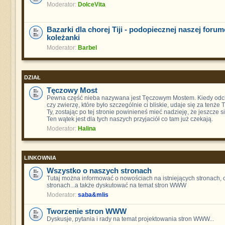
Moderator:
DolceVita
Bazarki dla chorej Tiji - podopiecznej naszej foru
koleżanki
Moderator:
Barbel
DZIAŁ
Tęczowy Most
Pewna część nieba nazywana jest Tęczowym Mostem. Kiedy odch
czy zwierzę, które było szczególnie ci bliskie, udaje się za tenże
Ty, zostając po tej stronie powinieneś mieć nadzieję, że jeszcze s
Ten wątek jest dla tych naszych przyjaciół co tam już czekają.
Moderator:
Halina
LINKOWNIA
Wszystko o naszych stronach
Tutaj można informować o nowościach na istniejących stronach,
stronach...a także dyskutować na temat stron WWW
Moderator:
saba&mlis
Tworzenie stron WWW
Dyskusje, pytania i rady na temat projektowania stron WWW...