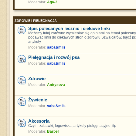
Moderator:
Aga-2
ZDROWIE I PIELĘGNACJA
Spis polecanych lecznic i ciekawe linki
Możemy tutaj zarówno wymieniac się opiniami na temat polecanych
podawac linki do ciekawych stron o zdrowiu Szwajcarów, bądź pr
artykuły
Moderator:
saba&mlis
Pielęgnacja i rozwój psa
Moderator:
saba&mlis
Zdrowie
Moderator:
Anirysova
Żywienie
Moderator:
saba&mlis
Akcesoria
Czyli - zabawki, legowiska, artykuły pielęgnacyjne, itp
Moderator:
Barbel