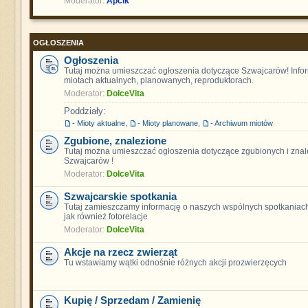
Moderator:
Apcik
OGŁOSZENIA
Ogłoszenia
Tutaj można umieszczać ogłoszenia dotyczące Szwajcarów! Info
miotach aktualnych, planowanych, reproduktorach.
Moderator:
DolceVita
Poddziały:
- Mioty aktualne
,
- Mioty planowane
,
- Archiwum miotów
Zgubione, znalezione
Tutaj można umieszczać ogłoszenia dotyczące zgubionych i znal
Szwajcarów !
Moderator:
DolceVita
Szwajcarskie spotkania
Tutaj zamieszczamy informację o naszych wspólnych spotkaniach
jak również fotorelacje
Moderator:
DolceVita
Akcje na rzecz zwierząt
Tu wstawiamy wątki odnośnie różnych akcji prozwierzęcych
Kupię / Sprzedam / Zamienię