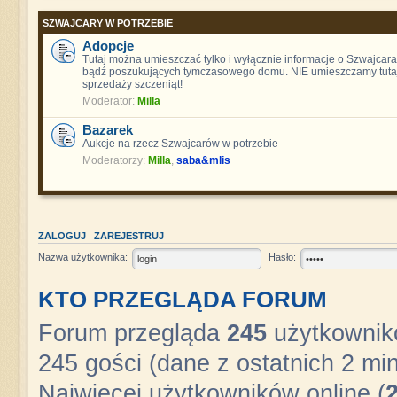
SZWAJCARY W POTRZEBIE
Adopcje
Tutaj można umieszczać tylko i wyłącznie informacje o Szwajcara
bądź poszukujących tymczasowego domu. NIE umieszczamy tutaj
sprzedaży szczeniąt!
Moderator:
Milla
Bazarek
Aukcje na rzecz Szwajcarów w potrzebie
Moderatorzy:
Milla
,
saba&mlis
ZALOGUJ
ZAREJESTRUJ
Nazwa użytkownika:
Hasło:
KTO PRZEGLĄDA FORUM
Forum przegląda
245
użytkownikó
245 gości (dane z ostatnich 2 min
Najwięcej użytkowników online (