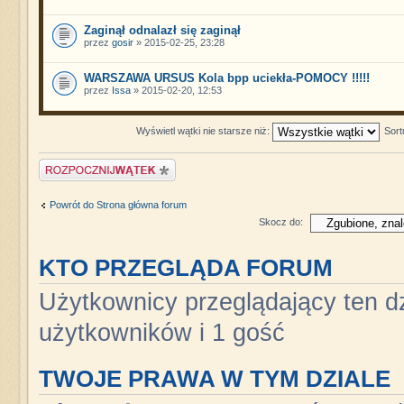
Zaginął odnalazł się zaginął
przez
gosir
» 2015-02-25, 23:28
WARSZAWA URSUS Kola bpp uciekła-POMOCY !!!!!
przez
Issa
» 2015-02-20, 12:53
Wyświetl wątki nie starsze niż:
Sort
Napisz wątek
Powrót do Strona główna forum
Skocz do:
KTO PRZEGLĄDA FORUM
Użytkownicy przeglądający ten dz
użytkowników i 1 gość
TWOJE PRAWA W TYM DZIALE