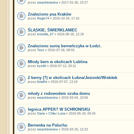
przez
ewazlotowska
» 2017-01-30, 23:27
Znaleziono psa Kraków
przez
Regis74
» 2016-10-24, 17:16
ŚLĄSKIE, ŚWIERKLANIEC
przez
kristella_67
» 2016-08-18, 12:18
Znaleziono sunię berneńczyka w Łodzi.
przez
Tess
» 2016-07-26, 08:55
Młody bern w okolicach Lublina
przez
irys66
» 2016-07-12, 20:11
2 berny (?) w okolicach Łubna/Jesionki/Wiskitek
przez
AniaRe
» 2016-07-07, 13:19
młody z rodowodem szuka domu
przez
ewazlotowska
» 2016-03-04, 10:56
legnica APPEK? W SCHRONISKU
przez
Daria + Chila i Luna
» 2016-05-18, 00:43
Bernenka na Paluchu
przez
ewazlotowska
» 2016-03-25, 12:22