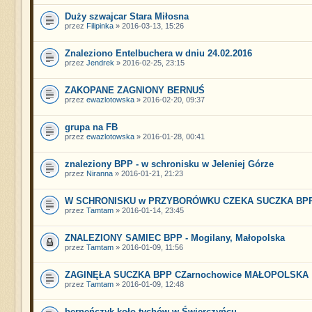
Duży szwajcar Stara Miłosna
przez
Filipinka
» 2016-03-13, 15:26
Znaleziono Entelbuchera w dniu 24.02.2016
przez
Jendrek
» 2016-02-25, 23:15
ZAKOPANE ZAGNIONY BERNUŚ
przez
ewazlotowska
» 2016-02-20, 09:37
grupa na FB
przez
ewazlotowska
» 2016-01-28, 00:41
znaleziony BPP - w schronisku w Jeleniej Górze
przez
Niranna
» 2016-01-21, 21:23
W SCHRONISKU w PRZYBORÓWKU CZEKA SUCZKA BP
przez
Tamtam
» 2016-01-14, 23:45
ZNALEZIONY SAMIEC BPP - Mogilany, Małopolska
przez
Tamtam
» 2016-01-09, 11:56
ZAGINĘŁA SUCZKA BPP CZarnochowice MAŁOPOLSKA
przez
Tamtam
» 2016-01-09, 12:48
berneńczyk-koło-tychów-w-Świerczyńcu