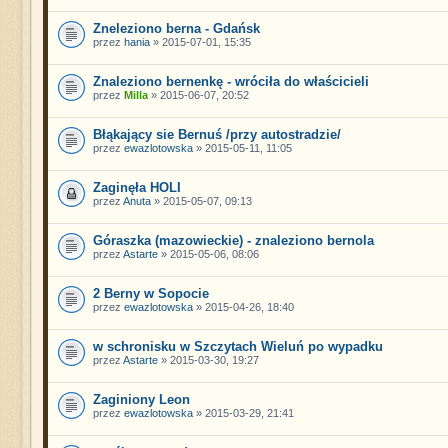
Zneleziono berna - Gdańsk
przez
hania
» 2015-07-01, 15:35
Znaleziono bernenkę - wróciła do właścicieli
przez
Milla
» 2015-06-07, 20:52
Błąkający sie Bernuś /przy autostradzie/
przez
ewazlotowska
» 2015-05-11, 11:05
Zaginęła HOLI
przez
Anuta
» 2015-05-07, 09:13
Góraszka (mazowieckie) - znaleziono bernola
przez
Astarte
» 2015-05-06, 08:06
2 Berny w Sopocie
przez
ewazlotowska
» 2015-04-26, 18:40
w schronisku w Szczytach Wieluń po wypadku
przez
Astarte
» 2015-03-30, 19:27
Zaginiony Leon
przez
ewazlotowska
» 2015-03-29, 21:41