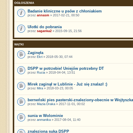
OGŁOSZENIA
Badanie kliniczne u psów z chłoniakiem
przez
annasm
» 2017-02-21, 00:50
Ulotki do pobrania
przez
saganka2
» 2015-09-15, 21:56
WĄTKI
Zaginęła
przez
Ekri
» 2018-05-30, 07:44
DSPP w potrzebie! Uniejów potrzebny DT
przez
Rucia
» 2018-04-04, 13:51
Mirek zaginął w Lublinie - Już się znalazł :)
przez
Mira
» 2018-03-23, 00:05
berneński pies pasterski-znaleziony-obecnie w Wojtyszk
przez
Mazia Draka
» 2017-11-01, 00:02
sunia w Wolominie
przez
anmanika
» 2017-08-04, 11:40
znaleziona suka DSPP