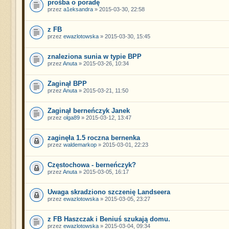
prośba o poradę
przez
a1eksandra
» 2015-03-30, 22:58
z FB
przez
ewazlotowska
» 2015-03-30, 15:45
znaleziona sunia w typie BPP
przez
Anuta
» 2015-03-26, 10:34
Zaginął BPP
przez
Anuta
» 2015-03-21, 11:50
Zaginął berneńczyk Janek
przez
olga89
» 2015-03-12, 13:47
zaginęła 1.5 roczna bernenka
przez
waldemarkop
» 2015-03-01, 22:23
Częstochowa - berneńczyk?
przez
Anuta
» 2015-03-05, 16:17
Uwaga skradziono szczenię Landseera
przez
ewazlotowska
» 2015-03-05, 23:27
z FB Haszczak i Beniuś szukają domu.
przez
ewazlotowska
» 2015-03-04, 09:34